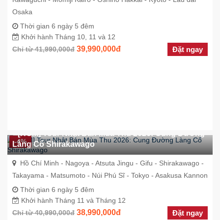
Osaka
Thời gian 6 ngày 5 đêm
Khởi hành Tháng 10, 11 và 12
39,990,000đ
Chỉ từ 41,990,000đ
Đặt ngay
[HCM] Tour Nhật Bản Mùa Thu 2026: Cung Đường
-4%
Làng Cổ Shirakawago
Hồ Chí Minh - Nagoya - Atsuta Jingu - Gifu - Shirakawago -
Takayama - Matsumoto - Núi Phú Sĩ - Tokyo - Asakusa Kannon
Thời gian 6 ngày 5 đêm
Khởi hành Tháng 11 và Tháng 12
38,990,000đ
Chỉ từ 40,990,000đ
Đặt ngay