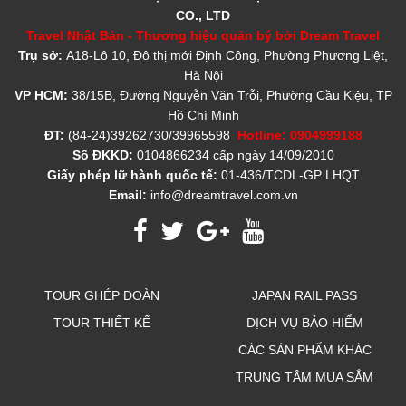
CO., LTD
Travel Nhật Bản - Thương hiệu quản bý bởi Dream Travel
Trụ sở:
A18-Lô 10, Đô thị mới Định Công, Phường Phương Liệt,
Hà Nội
VP HCM:
38/15B, Đường Nguyễn Văn Trỗi, Phường Cầu Kiệu, TP
Hồ Chí Minh
ĐT:
(84-24)39262730/39965598
Hotline: 0904999188
Số ĐKKD:
0104866234 cấp ngày 14/09/2010
Giấy phép lữ hành quốc tế:
01-436/TCDL-GP LHQT
Email:
info@dreamtravel.com.vn
TOUR GHÉP ĐOÀN
JAPAN RAIL PASS
TOUR THIẾT KẾ
DỊCH VỤ BẢO HIỂM
CÁC SẢN PHẨM KHÁC
TRUNG TÂM MUA SẮM