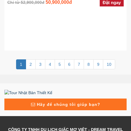
50,900,000đ
Chỉ từ 52,900,000đ
Đặt ngay
1
2
3
4
5
6
7
8
9
10
Hãy để chúng tôi giúp bạn?
CÔNG TY TNHH DU LỊCH GIẤC MƠ VIỆT - DREAM TRAVEL