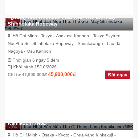
[HCM] Tour Nhật Bản Mùa Thu: Thế Giới Mây
-4%
Shinhotaka Ropeway
Hồ Chí Minh - Tokyo - Asakusa Kannon - Tokyo Skytree -
Núi Phú Sĩ - Shinhotaka Ropeway - Shirakawago - Lâu đài
Nagoya - Osu Kannon
Thời gian 6 ngày 5 đêm
Khởi hành 15/10/2026
45,900,000đ
Chỉ từ 47,900,000đ
Đặt ngay
[HCM] Tour Nhật Bản Mùa Thu Ở Thung Lũng
Kamikochi 7N6Đ
-3%
Hồ CHí Minh - Osaka - Kyoto - Chùa vàng Kinkakuji -