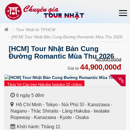
Tour Nhật từ TP.HCM
[HCM] Tour Nhật Bản Cung Đường Romantic Mùa Thu 2026
[HCM] Tour Nhật Bản Cung
Đường Romantic Mùa Thu 2026
46,900,000đ
44,900,000đ
Giá từ
-4%
Tặng Vé Cáp treo Hakuba Iwatake 02 chặng
6 ngày 5 đêm
Hồ Chí Minh - Tokyo - Núi Phú Sĩ - Karuizawa -
Nagano - Thác Shiraito - Làng Hakuba - Iwatake
Ropeway - Kanazawa - Kyoto - Osaka
Khởi hành: Tháng 11