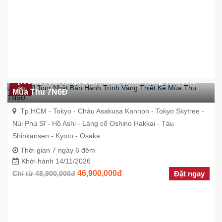
[HCM] Tour Nhật Bản Hành Trình Vàng Thiết Kế
-4%
Mùa Thu 7N6Đ
Tp.HCM - Tokyo - Chàu Asakusa Kannon - Tokyo Skytree -
Núi Phú Sĩ - Hồ Ashi - Làng cổ Oshino Hakkai - Tàu
Shinkansen - Kyoto - Osaka
Thời gian 7 ngày 6 đêm
Khởi hành 14/11/2026
46,900,000đ
Chỉ từ 48,900,000đ
Đặt ngay