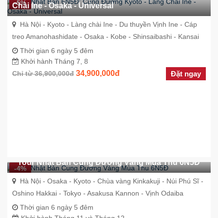
-5%
Chài Ine - Osaka - Universal
Hà Nội - Kyoto - Làng chài Ine - Du thuyền Vịnh Ine - Cáp
treo Amanohashidate - Osaka - Kobe - Shinsaibashi - Kansai
Thời gian 6 ngày 5 đêm
Khởi hành Tháng 7, 8
34,900,000đ
Chỉ từ 36,900,000đ
Đặt ngay
Tour Nhật Bản Cung Đường Vàng Mùa Thu 6N5Đ
-4%
Hà Nội - Osaka - Kyoto - Chùa vàng Kinkakuji - Núi Phú Sĩ -
Oshino Hakkai - Tokyo - Asakusa Kannon - Vịnh Odaiba
Thời gian 6 ngày 5 đêm
Khởi hành Tháng 11 và Tháng 12