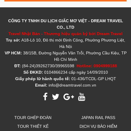
CÔNG TY TNHH DU LỊCH GIẤC MƠ VIỆT - DREAM TRAVEL
CO., LTD
Travel Nhật Bản - Thương hiệu quản bý bởi Dream Travel
Trụ sở:
A18-Lô 10, Đô thị mới Định Công, Phường Phương Liệt,
Hà Nội
VP HCM:
38/15B, Đường Nguyễn Văn Trỗi, Phường Cầu Kiệu, TP
Hồ Chí Minh
ĐT:
(84-24)39262730/39965598
Hotline: 0904999188
Số ĐKKD:
0104866234 cấp ngày 14/09/2010
Giấy phép lữ hành quốc tế:
01-436/TCDL-GP LHQT
Email:
info@dreamtravel.com.vn
TOUR GHÉP ĐOÀN
JAPAN RAIL PASS
TOUR THIẾT KẾ
DỊCH VỤ BẢO HIỂM