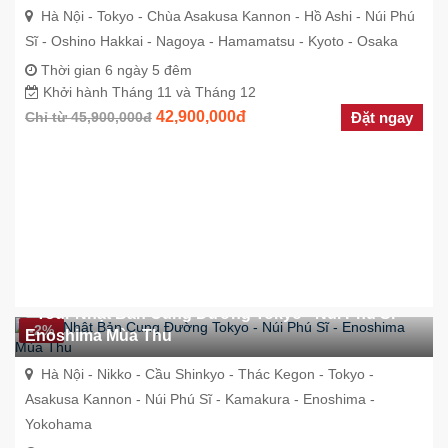
Hà Nội - Tokyo - Chùa Asakusa Kannon - Hồ Ashi - Núi Phú
Sĩ - Oshino Hakkai - Nagoya - Hamamatsu - Kyoto - Osaka
Thời gian 6 ngày 5 đêm
Khởi hành Tháng 11 và Tháng 12
42,900,000đ
Chỉ từ 45,900,000đ
Đặt ngay
Tour Nhật Bản Cung Đường Tokyo - Núi Phú Sĩ -
-2%
Enoshima Mùa Thu
Hà Nội - Nikko - Cầu Shinkyo - Thác Kegon - Tokyo -
Asakusa Kannon - Núi Phú Sĩ - Kamakura - Enoshima -
Yokohama