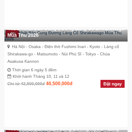
Tour Nhật Bản Cung Đường Làng Cổ Shirakawago
-4%
Mùa Thu 2026
Hà Nội - Osaka - Điện thờ Fushimi Inari - Kyoto - Làng cổ
Shirakawa-go - Matsumoto - Núi Phú Sĩ - Tokyo - Chùa
Asakusa Kannon
Thời gian 6 ngày 5 đêm
Khởi hành Tháng 10, 11 và 12
40,500,000đ
Chỉ từ 42,500,000đ
Đặt ngay
Tour Nhật Bản 6N5Đ: Cung Đường Kyoto - Làng